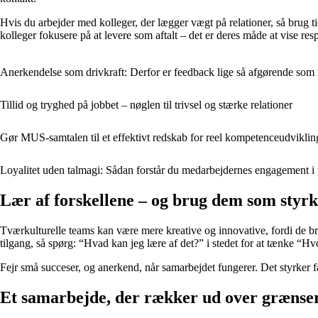
Hvis du arbejder med kolleger, der lægger vægt på relationer, så brug t
kolleger fokusere på at levere som aftalt – det er deres måde at vise res
Anerkendelse som drivkraft: Derfor er feedback lige så afgørende som 
Tillid og tryghed på jobbet – nøglen til trivsel og stærke relationer
Gør MUS-samtalen til et effektivt redskab for reel kompetenceudviklin
Loyalitet uden talmagi: Sådan forstår du medarbejdernes engagement i 
Lær af forskellene – og brug dem som styr
Tværkulturelle teams kan være mere kreative og innovative, fordi de bri
tilgang, så spørg: “Hvad kan jeg lære af det?” i stedet for at tænke “H
Fejr små succeser, og anerkend, når samarbejdet fungerer. Det styrker fæ
Et samarbejde, der rækker ud over grænse