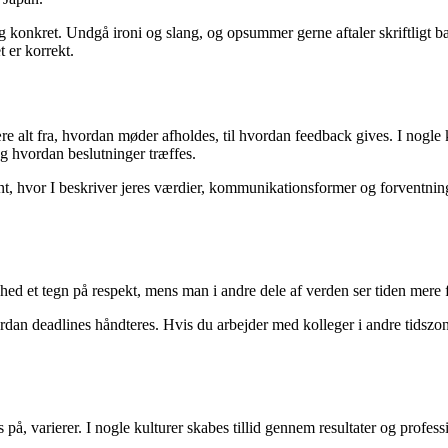
konkret. Undgå ironi og slang, og opsummer gerne aftaler skriftligt bag
 er korrekt.
 alt fra, hvordan møder afholdes, til hvordan feedback gives. I nogle ku
g hvordan beslutninger træffes.
nt, hvor I beskriver jeres værdier, kommunikationsformer og forventning
hed et tegn på respekt, mens man i andre dele af verden ser tiden mere f
vordan deadlines håndteres. Hvis du arbejder med kolleger i andre tidszo
å, varierer. I nogle kulturer skabes tillid gennem resultater og profess