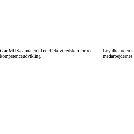
Gør MUS-samtalen til et effektivt redskab for reel
Loyalitet uden t
kompetenceudvikling
medarbejdernes 