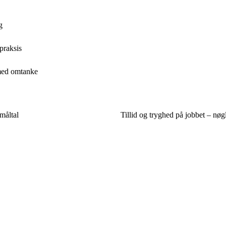
g
praksis
 med omtanke
måltal
Tillid og tryghed på jobbet – nøgle