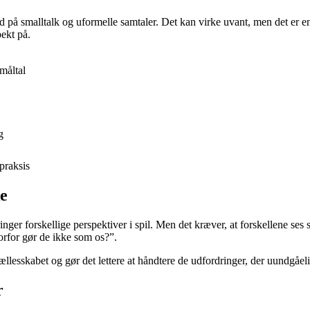
id på smalltalk og uformelle samtaler. Det kan virke uvant, men det er 
pekt på.
måltal
g
praksis
ke
nger forskellige perspektiver i spil. Men det kræver, at forskellene se
vorfor gør de ikke som os?”.
llesskabet og gør det lettere at håndtere de udfordringer, der uundgåeli
r