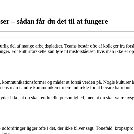
r – sådan får du det til at fungere
aturlig del af mange arbejdspladser. Teams består ofte af kolleger fra f
nger. For kulturforskelle kan føre til misforståelser, hvis man ikke er 
, kommunikationsformer og måder at forstå verden på. Nogle kulturer læ
e, mens man i andre kommunikerer mere indirekte for at bevare harmoni.
tyder ikke, at du skal ændre din personlighed, men at du skal være nysger
udfordringer ligger ofte i det, der ikke bliver sagt. Tonefald, kropssprog
 Japan.