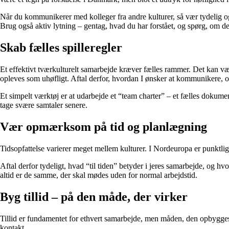
Når du kommunikerer med kolleger fra andre kulturer, så vær tydelig og 
Brug også aktiv lytning – gentag, hvad du har forstået, og spørg, om det
Skab fælles spilleregler
Et effektivt tværkulturelt samarbejde kræver fælles rammer. Det kan være
opleves som uhøfligt. Aftal derfor, hvordan I ønsker at kommunikere, o
Et simpelt værktøj er at udarbejde et “team charter” – et fælles dokume
tage svære samtaler senere.
Vær opmærksom på tid og planlægning
Tidsopfattelse varierer meget mellem kulturer. I Nordeuropa er punktlig
Aftal derfor tydeligt, hvad “til tiden” betyder i jeres samarbejde, og h
altid er de samme, der skal mødes uden for normal arbejdstid.
Byg tillid – på den måde, der virker
Tillid er fundamentet for ethvert samarbejde, men måden, den opbygges p
kontakt.