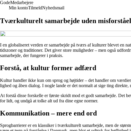
Gode
Medarbejere
Min konto
Tilmeld
Nyhedsmail
Tværkulturelt samarbejde uden misforståelse
I en globaliseret verden er samarbejde på tværs af kulturer blevet en n
tidszoner og traditioner. Det giver store muligheder – men også udfordri
samarbejde, der fungerer i praksis.
Forstå, at kultur former adfærd
Kultur handler ikke kun om sprog og højtider – det handler om værdier
lighed og åben dialog. I nogle lande er det normalt at sige ting direkt
At forstå disse forskelle er første skridt mod et godt samarbejde. Det be
for lidt, og undgå at tolke alt ud fra dine egne normer.
Kommunikation – mere end ord
Sprogbarrierer er en klassiker i tværkulturelt samarbejde, men de største 
være et tegn på forståelse i Danmark, men blot et udtryk for høflighed i